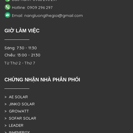
Hotline: 0909 296 297
Email: nangluongthegioi@gmail.com
GIỜ LÀM VIỆC
Sáng: 7:30 - 11:30
Chiều: 13:00 - 21:30
Từ Thứ 2 - Thứ 7
CHỨNG NHẬN NHÀ PHÂN PHỐI
> AE SOLAR
> JINKO SOLAR
> GROWATT
> SOFAR SOLAR
> LEADER
> INHENERGY