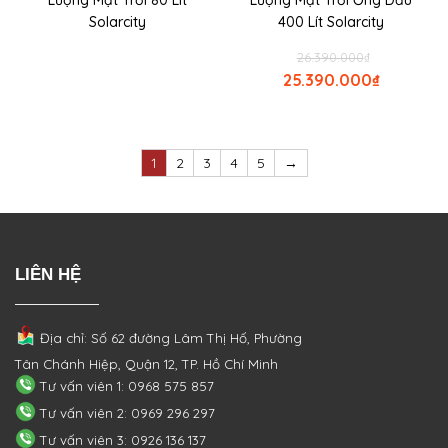
Lượng Mặt Trời 80 Lít
Lượng Mặt Trời Ống Dầu
Solarcity
400 Lít Solarcity
26.390.000
₫
25.390.000
₫
1
2
3
4
5
→
LIÊN HỆ
Địa chỉ: Số 62 đường Lâm Thị Hố, Phường
Tân Chánh Hiệp, Quận 12, TP. Hồ Chí Minh
Tư vấn viên 1: 0968 575 857
Tư vấn viên 2: 0969 296 297
Tư vấn viên 3: 0926 136 137