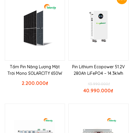
Tấm Pin Năng Lượng Mặt
Pin Lithium Ecopower 51.2V
Trời Mono SOLARCITY 650W
280Ah LiFePO4 – 14.3kWh
2.200.000
₫
43.990.000
₫
40.990.000
₫