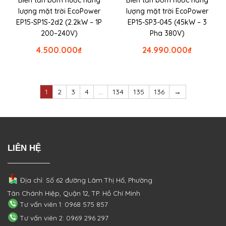
Biến tần bơm nước năng
Biến tần bơm nước năng
lượng mặt trời EcoPower
lượng mặt trời EcoPower
EP15-SP1S-2d2 (2.2kW – 1P
EP15-SP3-045 (45kW – 3
200–240V)
Pha 380V)
4.500.000
₫
24.990.000
₫
1
2
3
4
…
134
135
136
→
LIÊN HỆ
Địa chỉ: Số 62 đường Lâm Thị Hố, Phường
Tân Chánh Hiệp, Quận 12, TP. Hồ Chí Minh
Tư vấn viên 1: 0968 575 857
Tư vấn viên 2: 0969 296 297