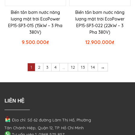
Biến tần bơm nước năng
Biến tần bơm nước năng
lượng mặt trời EcoPower
lượng mặt trời EcoPower
EP15-SP3-015 (15kW – 3 Pha
EP15-SP3-022 (22kW – 3
380V)
Pha 380V)
9.500.000
₫
12.900.000
₫
1
2
3
4
…
12
13
14
→
LIÊN HỆ
Địa chỉ: Số 62 đường Lâm Thị Hố, Phường
Tân Chánh Hiệp, Quận 12, TP. Hồ Chí Minh
Tư vấn viên 1: 0968 575 857