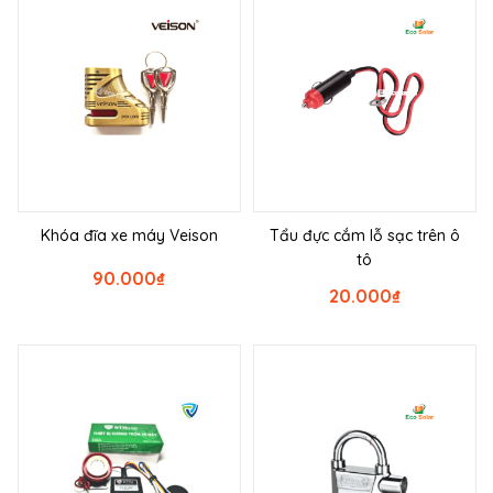
Khóa đĩa xe máy Veison
Tẩu đực cắm lỗ sạc trên ô
tô
90.000
₫
20.000
₫