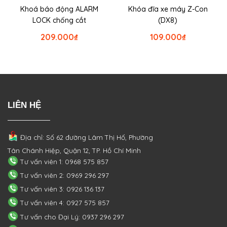
Khoá báo động ALARM
Khóa đĩa xe máy Z-Con
LOCK chống cắt
(DX8)
209.000
₫
109.000
₫
LIÊN HỆ
Địa chỉ: Số 62 đường Lâm Thị Hố, Phường
Tân Chánh Hiệp, Quận 12, TP. Hồ Chí Minh
Tư vấn viên 1: 0968 575 857
Tư vấn viên 2: 0969 296 297
Tư vấn viên 3: 0926 136 137
Tư vấn viên 4: 0927 575 857
Tư vấn cho Đại Lý: 0937 296 297