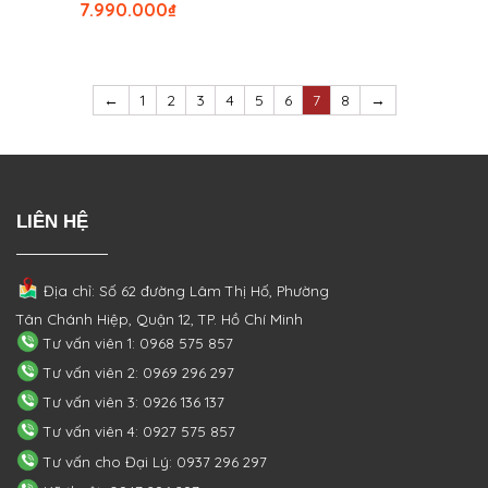
7.990.000
₫
←
1
2
3
4
5
6
7
8
→
LIÊN HỆ
Địa chỉ: Số 62 đường Lâm Thị Hố, Phường
Tân Chánh Hiệp, Quận 12, TP. Hồ Chí Minh
Tư vấn viên 1: 0968 575 857
Tư vấn viên 2: 0969 296 297
Tư vấn viên 3: 0926 136 137
Tư vấn viên 4: 0927 575 857
Tư vấn cho Đại Lý: 0937 296 297