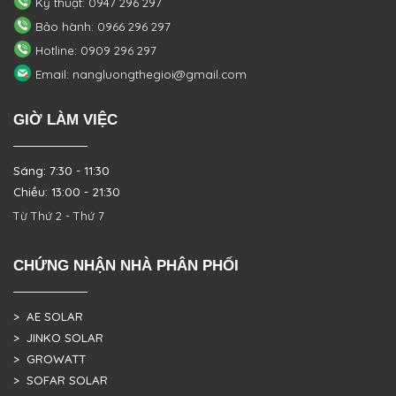
Kỹ thuật: 0947 296 297
Bảo hành: 0966 296 297
Hotline: 0909 296 297
Email: nangluongthegioi@gmail.com
GIỜ LÀM VIỆC
Sáng: 7:30 - 11:30
Chiều: 13:00 - 21:30
Từ Thứ 2 - Thứ 7
CHỨNG NHẬN NHÀ PHÂN PHỐI
> AE SOLAR
> JINKO SOLAR
> GROWATT
> SOFAR SOLAR