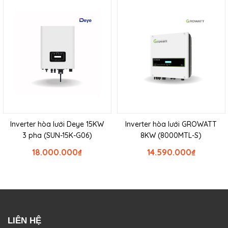
Inverter hòa lưới Deye 15KW
Inverter hòa lưới GROWATT
3 pha (SUN-15K-G06)
8KW (8000MTL-S)
18.000.000
₫
14.590.000
₫
LIÊN HỆ