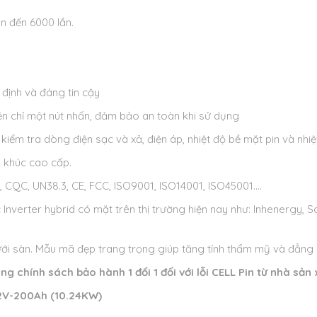
ên đến 6000 lần.
 định và đáng tin cậy
ện chỉ một nút nhấn, đảm bảo an toàn khi sử dụng
kiểm tra dòng điện sạc và xả, điện áp, nhiệt độ bề mặt pin và nhi
n khúc cao cấp.
CQC, UN38.3, CE, FCC, ISO9001, ISO14001, ISO45001….
 Inverter hybrid có mặt trên thị trường hiện nay như: Inhenergy, 
ới sàn. Mẫu mã đẹp trang trọng giúp tăng tính thẩm mỹ và đẳng
ng chính sách bảo hành 1 đổi 1 đối với lỗi CELL Pin từ nhà sản
1.2V-200Ah (10.24KW)