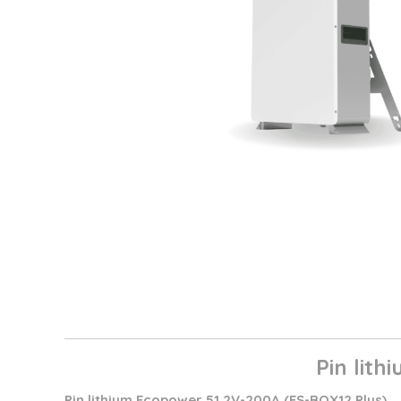
Pin lit
Pin lithium Ecopower 51.2V-200A (ES-BOX12 Plus)