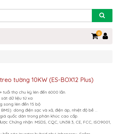
0
 treo tường 10KW (ES-BOX12 Plus)
+ tuổi thọ chu kỳ lên đến 6000 lần.
sát dữ liệu từ xa
g song lên đến 15 bộ
BMS): dòng điện sạc và xả, điện áp, nhiệt độ bề …
à giá quốc dân trong phân khúc cao cấp.
ược Chứng nhận: MSDS, CQC, UN38.3, CE, FCC, ISO9001,