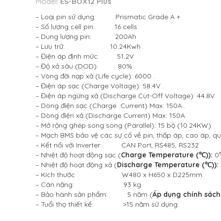
Model:
ES-BOX12 Plus
– Loại pin sử dụng: Prismatic Grade A +
– Số lượng cell pin: 16 cells
– Dung lượng pin: 200Ah
– Lưu trữ: 10.24Kwh .
– Điện áp định mức: 51.2V
– Độ xả sâu (DOD): 80% .
– Vòng đời nạp xả (Life cycle): 6000 .
– Điện áp sạc (Charge Voltage): 58.4V .
– Điện áp ngừng xả (Discharge Cut-Off Voltage): 44.8V
– Dòng điện sạc (Charge Current) Max: 150A .
– Dòng điện xả (Discharge Current) Max: 150A
– Mở rộng ghép song song (Parallel): 15 bộ (10.24KW)
– Mạch BMS bảo vệ các sự cố về pin, thấp áp, cao áp, quá
– Kết nối với Inverter: CAN Port, RS485, RS232
– Nhiệt độ hoạt động sạc (
Charge Temperature (℃)):
0
– Nhiệt độ hoạt động xả (
Discharge Temperature (℃)):
– Kích thước : W480 x H650 x D225mm.
– Cân nặng: 93 kg
– Bảo hành sản phẩm: 5 năm (
Áp dụng chính sách 
– Tuổi thọ thiết kế: >15 năm sử dụng.