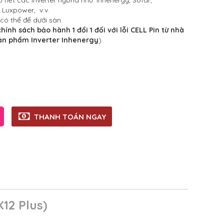
hết các Inverter hybrid như: Inhenergy, Sofar,
 Luxpower, v.v.
có thể để dưới sàn.
hính sách bảo hành 1 đổi 1 đối với lỗi CELL Pin từ nhà
sản phẩm Inverter Inhenergy
)
THANH TOÁN NGAY
12 Plus)