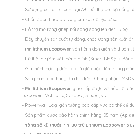
– Sử dụng cell pin chuẩn loại A+ tuổi thọ chu kỳ sống l
– Chẩn đoán theo dõi và giám sát dữ liệu từ xa
– Hỗ trợ mở rộng ghép nối song song lên đến 15 bộ
– Dây chuyền sản xuất tự động, chất lượng sản xuất ổn
– Pin lithium Ecopower
vận hành đơn giản và thuận ti
– Hệ thống giám sát thông minh (Smart BMS): tự động 
– Giá thành hợp lý được coi là giá quốc dân trong phâ
– Sản phẩm của hãng đã đạt được Chứng nhận : MSDS, 
– Pin lithium Ecopower
giao tiếp được với hầu hết các
Luxpower, Voltronic, Sorotec, Studer, v.v.
– Powerwall: Loại gắn tường cao cấp vừa có thể để dư
– Sản phẩm được bảo hành chính hãng: 05 năm (
Áp dụ
Thông số kỹ thuật
Pin lưu trữ Lithium Ecopower 5