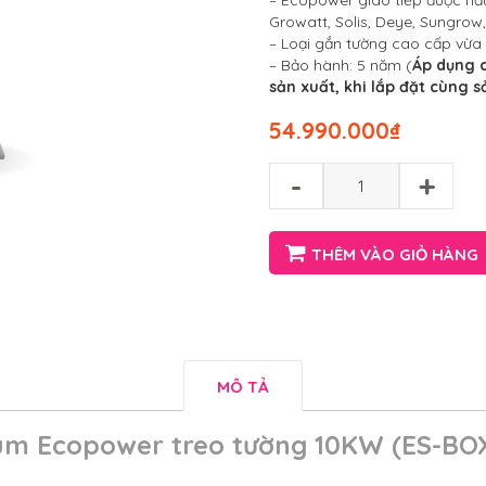
– Ecopower giao tiếp được hầu 
Growatt, Solis, Deye, Sungrow,
– Loại gắn tường cao cấp vừa 
– Bảo hành: 5 năm (
Áp dụng c
sản xuất, khi lắp đặt cùng 
54.990.000
₫
-
+
THÊM VÀO GIỎ HÀNG
MÔ TẢ
hium Ecopower treo tường 10KW (ES-BOX