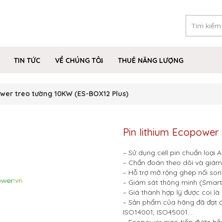
TIN TỨC
VỀ CHÚNG TÔI
THUÊ NĂNG LƯỢNG
ower treo tường 10KW (ES-BOX12 Plus)
Pin lithium Ecopower
– Sử dụng cell pin chuẩn loại A
– Chẩn đoán theo dõi và giám 
– Hỗ trợ mở rộng ghép nối son
– Giám sát thông minh (Smart 
– Giá thành hợp lý được coi l
– Sản phẩm của hãng đã đạt đ
ISO14001, ISO45001….