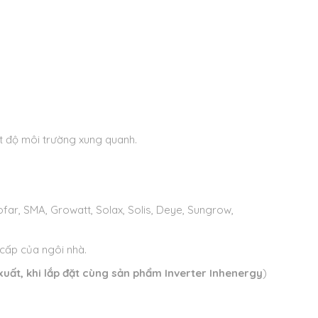
ệt độ môi trường xung quanh.
Sofar, SMA, Growatt, Solax, Solis, Deye, Sungrow,
 cấp của ngôi nhà.
 xuất, khi lắp đặt cùng sản phẩm Inverter Inhenergy
)