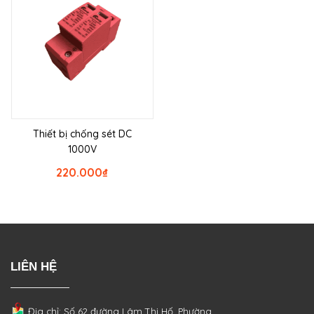
Thiết bị chống sét DC
1000V
220.000
₫
LIÊN HỆ
Địa chỉ: Số 62 đường Lâm Thị Hố, Phường