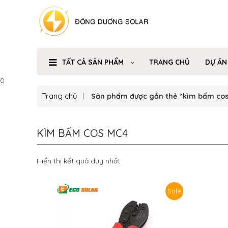
TẤT CẢ SẢN PHẨM
TRANG CHỦ
DỰ ÁN
0
Trang chủ
Sản phẩm được gắn thẻ “kìm bấm co
KÌM BẤM COS MC4
Hiển thị kết quả duy nhất
Sale