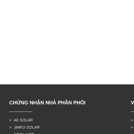
CHỨNG NHẬN NHÀ PHÂN PHỐI
V
> AE SOLAR
>
> JINKO SOLAR
>