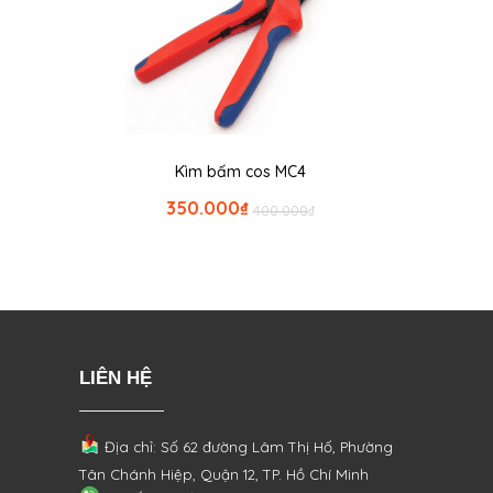
Kìm bấm cos MC4
350.000
₫
400.000
₫
LIÊN HỆ
Địa chỉ: Số 62 đường Lâm Thị Hố, Phường
Tân Chánh Hiệp, Quận 12, TP. Hồ Chí Minh