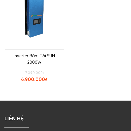
Inverter Bám Tải SUN
2000W
7.090.000
₫
6.900.000
₫
LIÊN HỆ