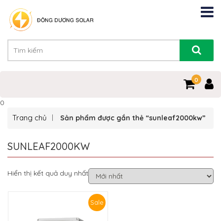
0
0
Trang chủ
Sản phẩm được gắn thẻ “sunleaf2000kw”
SUNLEAF2000KW
Hiển thị kết quả duy nhất
Sale