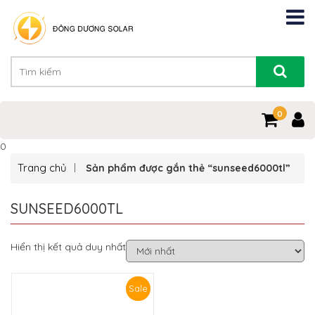
0
0
Trang chủ
Sản phẩm được gắn thẻ “sunseed6000tl”
SUNSEED6000TL
Hiển thị kết quả duy nhất
Sale