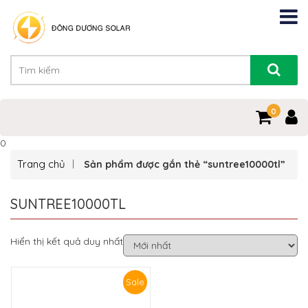
0
0
Trang chủ
Sản phẩm được gắn thẻ “suntree10000tl”
SUNTREE10000TL
Hiển thị kết quả duy nhất
Sale