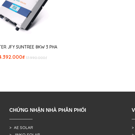
TER JFY SUNTREE 8KW 3 PHA
4.392.000
₫
17.990.000
₫
CHỨNG NHẬN NHÀ PHÂN PHỐI
V
> AE SOLAR
>
> JINKO SOLAR
>