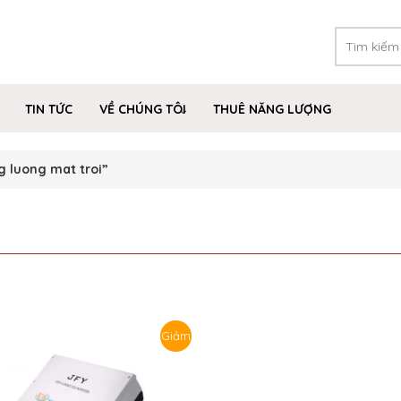
TIN TỨC
VỀ CHÚNG TÔI
THUÊ NĂNG LƯỢNG
 luong mat troi”
Giảm
giá!