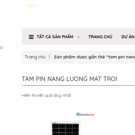
TẤT CẢ SẢN PHẨM
TRANG CHỦ
DỰ ÁN
0
Trang chủ
Sản phẩm được gắn thẻ “tam pin nang
TAM PIN NANG LUONG MAT TROI
Hiển thị kết quả duy nhất