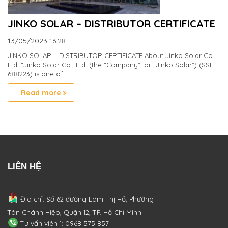
JINKO SOLAR – DISTRIBUTOR CERTIFICATE
13/05/2023
16:28
JINKO SOLAR – DISTRIBUTOR CERTIFICATE About Jinko Solar Co.,
Ltd. “Jinko Solar Co., Ltd. (the “Company”, or “Jinko Solar”) (SSE:
688223) is one of...
Read more
LIÊN HỆ
Địa chỉ: Số 62 đường Lâm Thị Hố, Phường
Tân Chánh Hiệp, Quận 12, TP. Hồ Chí Minh
Tư vấn viên 1: 0968 575 857