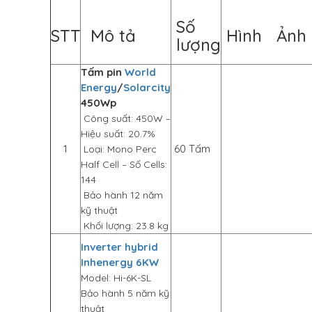
Số
STT
Mô tả
Hình Ảnh
lượng
Tấm pin
World
Energy
/
Solarcity
450Wp
Công suất: 450W –
Hiệu suất: 20.7%
1
60 Tấm
Loại: Mono Perc
Half Cell – Số Cells:
144
Bảo hành 12 năm
kỹ thuật
Khối lượng: 23.8 kg
Inverter hybrid
Inhenergy 6KW
Model: Hi-6K-SL
Bảo hành 5 năm kỹ
thuật