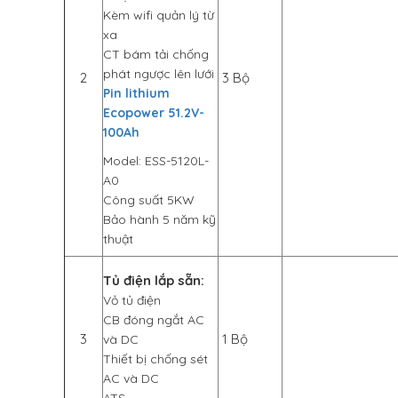
Kèm wifi quản lý từ
xa
CT bám tải chống
phát ngược lên lưới
2
3 Bộ
Pin lithium
Ecopower 51.2V-
100Ah
Model: ESS-5120L-
A0
Công suất 5KW
Bảo hành 5 năm kỹ
thuật
Tủ điện lắp sẵn:
Vỏ tủ điện
CB đóng ngắt AC
3
1 Bộ
và DC
Thiết bị chống sét
AC và DC