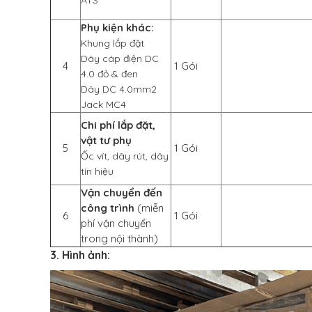
ATS
Phụ kiện khác:
Khung lắp đặt
Dây cáp điện DC
4
1 Gói
4.0 đỏ & đen
Dây DC 4.0mm2
Jack MC4
Chi phí lắp đặt,
vật tư phụ
5
1 Gói
Ốc vít, dây rút, dây
tín hiệu
Vận chuyển đến
công trình
(miễn
6
1 Gói
phí vận chuyển
trong nội thành)
3. Hình ảnh: