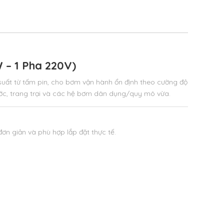
– 1 Pha 220V)
uất từ tấm pin,
cho bơm vận hành ổn định theo cường độ
ước, trang trại và các hệ bơm dân dụng/quy mô vừa.
ơn giản và phù hợp lắp đặt thực tế.