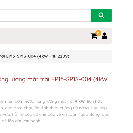
0
ời EP15-SP1S-004 (4kW – 1P 220V)
ăng lượng mặt trời EP15-SP1S-004 (4kW
iến tần bơm nước năng lượng mặt trời
4 kW
, tích hợp
pin, cho bơm chạy ổn định theo cường độ nắng.
Phù hợp
ỏ–vừa, hỗ trợ các cơ chế bảo vệ an toàn (quá dòng, quá
à dễ lắp đặt vận hành.