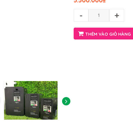
5.500.000
₫
-
+
THÊM VÀO GIỎ HÀNG