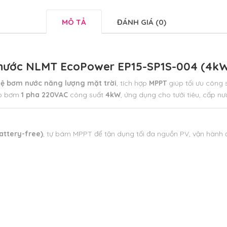
MÔ TẢ
ĐÁNH GIÁ (0)
 nước NLMT EcoPower EP15-SP1S-004 (4kW 
ệ bơm nước năng lượng mặt trời
, tích hợp
MPPT
giúp tối ưu công s
ho bơm
1 pha 220VAC
công suất
4kW
,
ứng dụng cho tưới tiêu, cấp n
attery-free)
, tự bám MPPT để tận dụng tối đa nguồn PV, vận hành đ