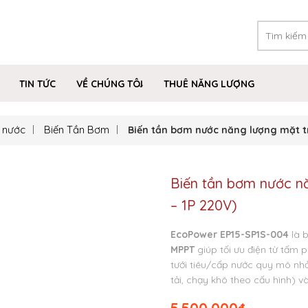
TIN TỨC
VỀ CHÚNG TÔI
THUÊ NĂNG LƯỢNG
 nước
Biến Tần Bơm
Biến tần bơm nước năng lượng mặt tr
Biến tần bơm nước n
– 1P 220V)
EcoPower EP15-SP1S-004
là b
MPPT
giúp tối ưu điện từ tấm 
tưới tiêu/cấp nước quy mô nh
tải, chạy khô theo cấu hình) v