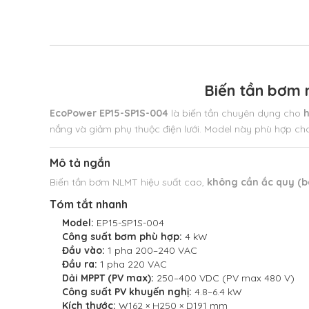
Biến tần bơm
EcoPower EP15-SP1S-004
là biến tần chuyên dụng cho
h
nắng và giảm phụ thuộc điện lưới. Model này phù hợp c
Mô tả ngắn
Biến tần bơm NLMT hiệu suất cao,
không cần ắc quy (b
Tóm tắt nhanh
Model:
EP15-SP1S-004
Công suất bơm phù hợp:
4 kW
Đầu vào:
1 pha 200–240 VAC
Đầu ra:
1 pha 220 VAC
Dải MPPT (PV max):
250–400 VDC (PV max 480 V)
Công suất PV khuyến nghị:
4.8–6.4 kW
Kích thước:
W162 × H250 × D191 mm