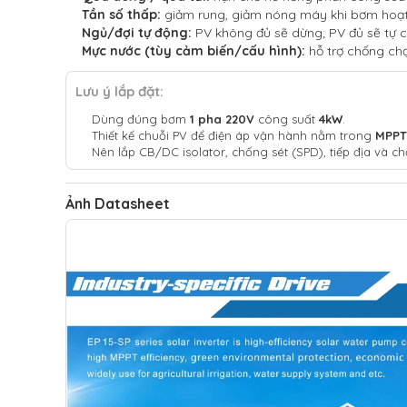
Tần số thấp:
giảm rung, giảm nóng máy khi bơm hoạt
Ngủ/đợi tự động:
PV không đủ sẽ dừng; PV đủ sẽ tự ch
Mực nước (tùy cảm biến/cấu hình):
hỗ trợ chống ch
Lưu ý lắp đặt:
Dùng đúng bơm
1 pha 220V
công suất
4kW
.
Thiết kế chuỗi PV để điện áp vận hành nằm trong
MPPT
Nên lắp CB/DC isolator, chống sét (SPD), tiếp địa và c
Ảnh Datasheet