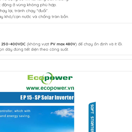
 động ở vùng không phù hợp.
ạy lại, tránh chạy “đuối”.
ạy khô/cạn nước và chống tràn bồn.
 250–400VDC
(không vượt
PV max 480V
) để chạy ổn định và ít lỗi.
họn dây đúng tiết diện theo công suất.