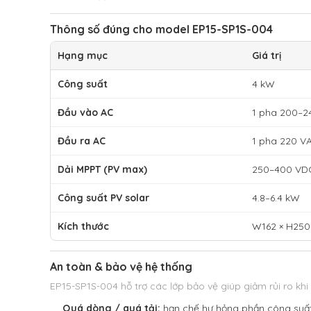
Thông số đúng cho model EP15-SP1S-004
Hạng mục
Giá trị
Công suất
4 kW
Đầu vào AC
1 pha 200–2
Đầu ra AC
1 pha 220 V
Dải MPPT (PV max)
250–400 VDC
Công suất PV solar
4.8–6.4 kW
Kích thước
W162 × H250
An toàn & bảo vệ hệ thống
EP15-SP1S-004 hỗ trợ các lớp bảo vệ giúp giảm rủi ro kh
Quá dòng / quá tải:
hạn chế hư hỏng phần công suất 