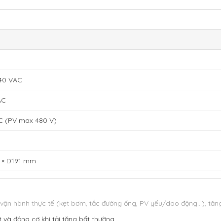
40 VAC
AC
 (PV max 480 V)
 × D191 mm
i vận hành thực tế (kẹt bơm, tắc đường ống, PV yếu/dao động…),
tăng
và động cơ khi tải tăng bất thường.