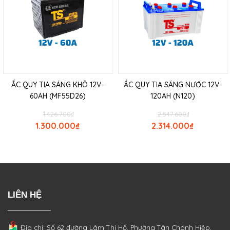
ẮC QUY TIA SÁNG KHÔ 12V-
ẮC QUY TIA SÁNG NƯỚC 12V-
60AH (MF55D26)
120AH (N120)
1.426.700
₫
2.547.600
₫
1.300.000
₫
2.314.000
₫
LIÊN HỆ
Địa chỉ: Số 62 đường Lâm Thị Hố, Phường
Tân Chánh Hiệp,