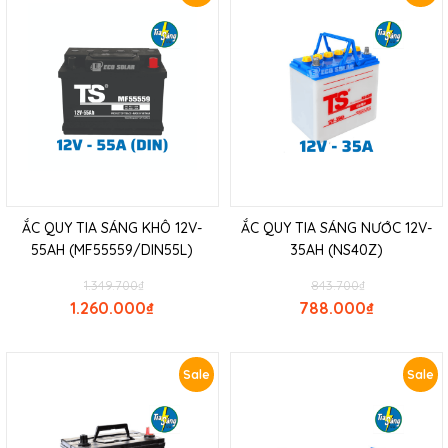
ẮC QUY TIA SÁNG KHÔ 12V-
ẮC QUY TIA SÁNG NƯỚC 12V-
55AH (MF55559/DIN55L)
35AH (NS40Z)
1.349.700
₫
843.700
₫
1.260.000
₫
788.000
₫
Sale
Sale