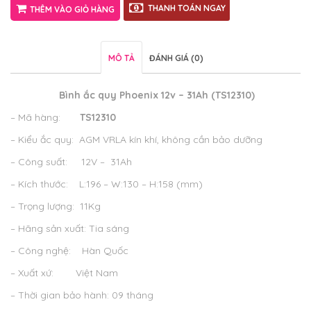
THANH TOÁN NGAY
THÊM VÀO GIỎ HÀNG
MÔ TẢ
ĐÁNH GIÁ (0)
Bình ắc quy Phoenix 12v – 31Ah (TS12310)
– Mã hàng:
TS12310
– Kiểu ắc quy: AGM VRLA kín khí, không cần bảo dưỡng
– Công suất: 12V – 31Ah
– Kích thước: L:196 – W:130 – H:158 (mm)
– Trọng lượng: 11Kg
– Hãng sản xuất: Tia sáng
– Công nghệ: Hàn Quốc
– Xuất xứ: Việt Nam
– Thời gian bảo hành: 09 tháng