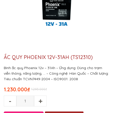
ẮC QUY PHOENIX 12V-31AH (TS12310)
Bình ắc quy Phoenix 12v – 31Ah
– Ứng dụng: Dùng cho trạm
viễn thông, năng lượng, …
– Công nghệ: Hàn Quốc
– Chất lượng:
Tiêu chuẩn TCVN7449-2004 – ISO9001: 2008
1.230.000
₫
1.293.000
₫
-
+