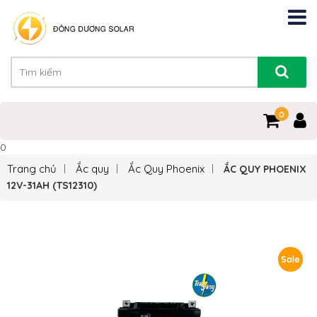
0
0
Trang chủ
Ắc quy
Ắc Quy Phoenix
ẮC QUY PHOENIX
12V-31AH (TS12310)
Sale