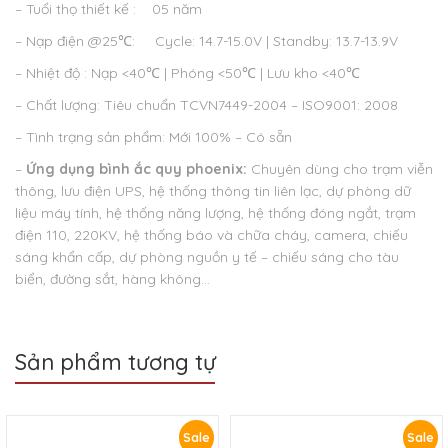
– Tuổi thọ thiết kế : 05 năm
– Nạp điện @25℃: Cycle: 14.7-15.0V | Standby: 13.7-13.9V
– Nhiệt độ : Nạp <40℃ | Phóng <50℃ | Lưu kho <40℃
– Chất lượng: Tiêu chuẩn TCVN7449-2004 – ISO9001: 2008
– Tình trạng sản phẩm: Mới 100% – Có sẵn
–
Ứng dụng bình ắc quy phoenix:
Chuyên dùng cho trạm viễn
thông, lưu điện UPS, hệ thống thông tin liên lạc, dự phòng dữ
liệu máy tính, hệ thống năng lượng, hệ thống đóng ngắt, trạm
điện 110, 220KV, hệ thống báo và chữa cháy, camera, chiếu
sáng khẩn cấp, dự phòng nguồn y tế – chiếu sáng cho tàu
biển, đường sắt, hàng không…
Sản phẩm tương tự
Sale
Sale