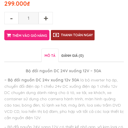
299.000
₫
-
+
THANH TOÁN NGAY
THÊM VÀO GIỎ HÀNG
MÔ TẢ
ĐÁNH GIÁ (0)
Bộ đổi nguồn DC 24V xuống 12V – 30A
– Bộ đổi nguồn DC 24v xuống 12v 30A
là bộ inverter hạ áp,
chuyển đổi điện áp 1 chiều 24v DC xuống điện áp 1 chiều 12v
DC chuyên dụng dành riêng cho ô tô, xe tải, xe khách, xe
container sử dụng cho camera hành trình, màn hình quảng
cáo taxi, bóng đèn, tủ lạnh xe hơi, máy ảnh, loa siêu trầm DVD
VCD CD, loa hiển thị bộ đàm, phù hợp với tất cả các loại thiết bị
cần nguồn điện 12V.
– Bộ đổi nguồn 24V sang 12V có thiết kế nhỏ gọn, vỏ kim loại có