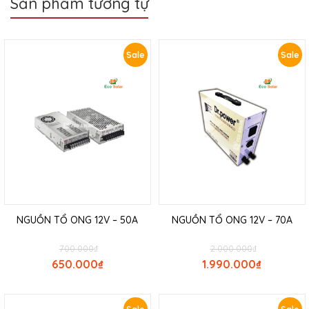
Sản phẩm tương tự
Sale
Sale
NGUỒN TỔ ONG 12V – 50A
NGUỒN TỔ ONG 12V – 70A
700.000
₫
2.000.000
₫
650.000
₫
1.990.000
₫