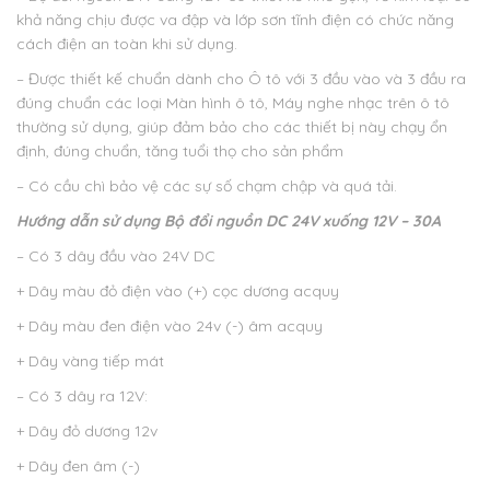
khả năng chịu được va đập và lớp sơn tĩnh điện có chức năng
cách điện an toàn khi sử dụng.
– Được thiết kế chuẩn dành cho Ô tô với 3 đầu vào và 3 đầu ra
đúng chuẩn các loại Màn hình ô tô, Máy nghe nhạc trên ô tô
thường sử dụng, giúp đảm bảo cho các thiết bị này chạy ổn
định, đúng chuẩn, tăng tuổi thọ cho sản phẩm
– Có cầu chì bảo vệ các sự số chạm chập và quá tải.
Hướng dẫn sử dụng
Bộ đổi nguồn DC 24V xuống 12V – 30A
– Có 3 dây đầu vào 24V DC
+ Dây màu đỏ điện vào (+) cọc dương acquy
+ Dây màu đen điện vào 24v (-) âm acquy
+ Dây vàng tiếp mát
– Có 3 dây ra 12V:
+ Dây đỏ dương 12v
+ Dây đen âm (-)