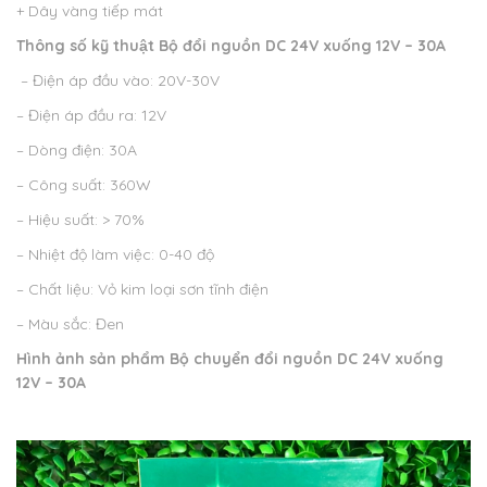
+ Dây vàng tiếp mát
Thông số kỹ thuật
Bộ đổi nguồn DC 24V xuống 12V – 30A
– Điện áp đầu vào: 20V-30V
– Điện áp đầu ra: 12V
– Dòng điện: 30A
– Công suất: 360W
– Hiệu suất: > 70%
– Nhiệt độ làm việc: 0-40 độ
– Chất liệu: Vỏ kim loại sơn tĩnh điện
– Màu sắc: Đen
Hình ảnh sản phẩm
Bộ chuyển đổi nguồn DC 24V xuống
12V – 30A