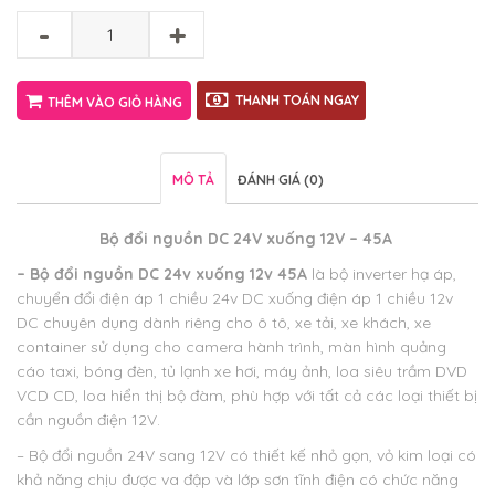
-
+
THANH TOÁN NGAY
THÊM VÀO GIỎ HÀNG
MÔ TẢ
ĐÁNH GIÁ (0)
Bộ đổi nguồn DC 24V xuống 12V – 45A
– Bộ đổi nguồn DC 24v xuống 12v 45A
là bộ inverter hạ áp,
chuyển đổi điện áp 1 chiều 24v DC xuống điện áp 1 chiều 12v
DC chuyên dụng dành riêng cho ô tô, xe tải, xe khách, xe
container sử dụng cho camera hành trình, màn hình quảng
cáo taxi, bóng đèn, tủ lạnh xe hơi, máy ảnh, loa siêu trầm DVD
VCD CD, loa hiển thị bộ đàm, phù hợp với tất cả các loại thiết bị
cần nguồn điện 12V.
– Bộ đổi nguồn 24V sang 12V có thiết kế nhỏ gọn, vỏ kim loại có
khả năng chịu được va đập và lớp sơn tĩnh điện có chức năng