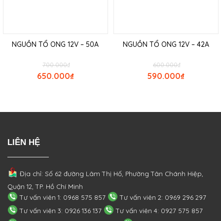
NGUỒN TỔ ONG 12V – 50A
NGUỒN TỔ ONG 12V – 42A
700.000
₫
600.000
₫
650.000
₫
590.000
₫
LIÊN HỆ
Địa chỉ: Số 62 đường Lâm Thị Hố, Phường
Tân Chánh Hiệp,
Quận 12, TP. Hồ Chí Minh
Tư vấn viên 1: 0968 575 857
Tư vấn viên 2: 0969 296 297
Tư vấn viên 3: 0926 136 137
Tư vấn viên 4: 0927 575 857