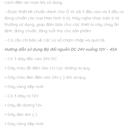
cách điện an toàn khi sử dụng.
– Được thiết kế chuẩn dành cho Ô tô với 3 đầu vào và 3 đầu ra
đúng chuẩn các loại Màn hình ô tô, Máy nghe nhạc trên ô tô
thường sử dụng, giúp đảm bảo cho các thiết bị này chạy ổn
định, đúng chuẩn, tăng tuổi thọ cho sản phẩm
– Có cầu chì bảo vệ các sự số chạm chập và quá tải.
Hướng dẫn sử dụng
Bộ đổi nguồn DC 24V xuống 12V – 45A
– Có 3 dây đầu vào 24V DC
+ Dây màu đỏ điện vào (+) cọc dương acquy
+ Dây màu đen điện vào 24v (-) âm acquy
+ Dây vàng tiếp mát
– Có 3 dây ra 12V:
+ Dây đỏ dương 12v
+ Dây đen âm (-)
+ Dây vàng tiếp mát