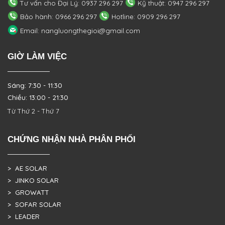
Tư vấn cho Đại Lý: 0937 296 297
Kỹ thuật: 0947 296 297
Bảo hành: 0966 296 297
Hotline: 0909 296 297
Email: nangluongthegioi@gmail.com
GIỜ LÀM VIỆC
Sáng: 7:30 - 11:30
Chiều: 13:00 - 21:30
Từ Thứ 2 - Thứ 7
CHỨNG NHẬN NHÀ PHÂN PHỐI
> AE SOLAR
> JINKO SOLAR
> GROWATT
> SOFAR SOLAR
> LEADER