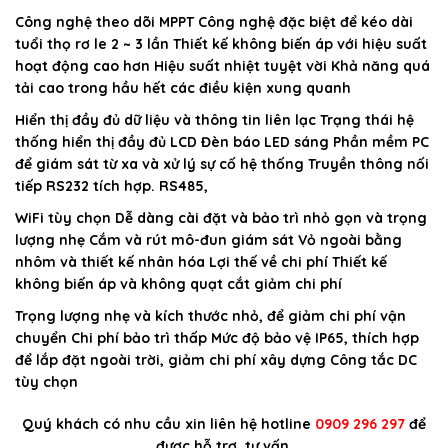
Công nghệ theo dõi MPPT Công nghệ đặc biệt để kéo dài
tuổi thọ rơ le 2 ~ 3 lần Thiết kế không biến áp với hiệu suất
hoạt động cao hơn Hiệu suất nhiệt tuyệt vời Khả năng quá
tải cao trong hầu hết các điều kiện xung quanh
Hiển thị đầy đủ dữ liệu và thông tin liên lạc Trạng thái hệ
thống hiển thị đầy đủ LCD Đèn báo LED sáng Phần mềm PC
để giám sát từ xa và xử lý sự cố hệ thống Truyền thông nối
tiếp RS232 tích hợp. RS485,
WiFi tùy chọn Dễ dàng cài đặt và bảo trì nhỏ gọn và trọng
lượng nhẹ Cắm và rút mô-đun giám sát Vỏ ngoài bằng
nhôm và thiết kế nhân hóa Lợi thế về chi phí Thiết kế
không biến áp và không quạt cắt giảm chi phí
Trọng lượng nhẹ và kích thước nhỏ, để giảm chi phí vận
chuyển Chi phí bảo trì thấp Mức độ bảo vệ IP65, thích hợp
để lắp đặt ngoài trời, giảm chi phí xây dựng Công tắc DC
tùy chọn
Quý khách có nhu cầu xin liên hệ hotline
0909 296 297
để
được hỗ trợ, tư vấn.