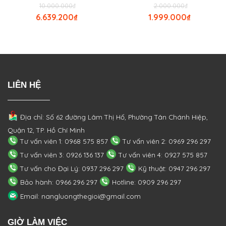
10.000.000
₫
2.000.000
₫
6.639.200
₫
1.999.000
₫
LIÊN HỆ
Địa chỉ: Số 62 đường Lâm Thị Hố, Phường
Tân Chánh Hiệp,
Quận 12, TP. Hồ Chí Minh
Tư vấn viên 1: 0968 575 857
Tư vấn viên 2: 0969 296 297
Tư vấn viên 3: 0926 136 137
Tư vấn viên 4: 0927 575 857
Tư vấn cho Đại Lý: 0937 296 297
Kỹ thuật: 0947 296 297
Bảo hành: 0966 296 297
Hotline: 0909 296 297
Email: nangluongthegioi@gmail.com
GIỜ LÀM VIỆC