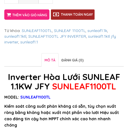
THANH TOÁN NGAY
THÊM VÀO GIỎ HÀNG
Từ khóa:
SUNLEAF1100TL
,
SUNLEAF 1100TL
,
sunleaf1.1k
,
sunleaf1.1ktl
,
SUNLEAF1100TL JFY INVERTER
,
sunleaf1.1ktl jfy
inverter
,
sunleaf1.1
MÔ TẢ
ĐÁNH GIÁ (0)
Inverter Hòa Lưới SUNLEAF
1.1KW JFY
SUNLEAF1100TL
MODEL:
SUNLEAF1100TL
Kiểm soát công suất phản kháng có sẵn, tùy chọn xuất
ròng bằng không hoặc xuất một phần vào lưới Hiệu suất
cao đáng tin cậy hơn MPPT chính xác cao hơn nhanh
chóng