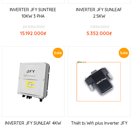
INVERTER JFY SUNTREE
INVERTER JFY SUNLEAF
10KW 3 PHA
2.5KW
20.990.000
₫
7.896.000
₫
15.192.000
₫
5.352.000
₫
Sale
Sale
INVERTER JFY SUNLEAF 4KW
Thiết bị Wifi plus Inverter JFY