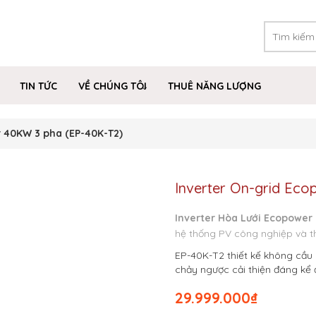
TIN TỨC
VỀ CHÚNG TÔI
THUÊ NĂNG LƯỢNG
r 40KW 3 pha (EP-40K-T2)
Inverter On-grid Ec
Inverter Hòa Lưới Ecopower
hệ thống PV công nghiệp và 
EP-40K-T2 thiết kế không cầu
chảy ngược cải thiện đáng kể 
29.999.000
₫