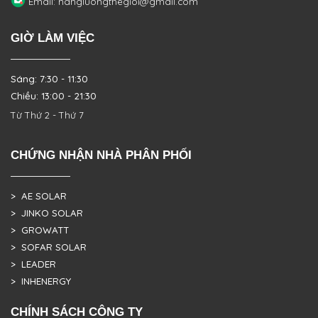
Email: nangluongthegioi@gmail.com
GIỜ LÀM VIỆC
Sáng: 7:30 - 11:30
Chiều: 13:00 - 21:30
Từ Thứ 2 - Thứ 7
CHỨNG NHẬN NHÀ PHÂN PHỐI
> AE SOLAR
> JINKO SOLAR
> GROWATT
> SOFAR SOLAR
> LEADER
> INHENERGY
CHÍNH SÁCH CÔNG TY