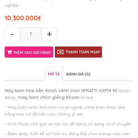
nghiệp…
10.300.000
₫
-
+
THANH TOÁN NGAY
THÊM VÀO GIỎ HÀNG
MÔ TẢ
ĐÁNH GIÁ (0)
Máy bơm hỏa tiễn 4inch cánh inox VERATTI 4SP14-10
thuộc
dòng
máy bơm chìm giếng khoan
là loại :
– Máy bơm nước thả chìm có vỏ ngoài, cánh bơm được làm
bằng inox có độ bền cao, chống gỉ sét
– Kích thước nhỏ gọn và tiện lợi, dễ dàng sử dụng và di chuyển
– Bơm được thiết kế với hình trụ đứng thả chìm trong nước nên