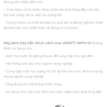
không tốn nhiều diện tích
– Thân bơm chứa nhiều tầng cánh nên khả năng đẩy cao lớn,
hút sâu cũng rất ưu việt, lưu lượng lớn
– Trong motor có thiết kế bảo hộ quá tải, tự động ngắt khi nhiệt
độ bơm lên cao nhằm bảo vệ động cơ của bơm.
Máy bơm hỏa tiễn 4inch cánh inox VERATTI 4SP14-10
thường
được sử dụng cho :
– Bơm hút nước từ giếng khoan để cung cấp cho gia đình
– Hệ thống tưới tiêu cho ngành nông nghiệp
– Cung cấp nước lưu lượng và cột áp lớn cho mục đích sử dụng
trong ngành công nghiệp
– Ứng dụng cho hệ thống chữa cháy
– Sử dụng cho các mục đích hút nước ngầm sâu dưới lòng đất.